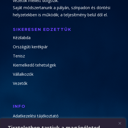
vezetők mellett dolgozik.
Saját módszertanunk a pályán, színpadon és döntési
helyzetekben is működik; a teljesítmény belül dől el.
SIKERESEN EDZETTÜK
Kézilabda
Országúti kerékpár
Tenisz
Kiemelkedő tehetségek
Vállalkozók
Vezetők
INFO
Adatkezelési tájékoztató
Impresszum
Tiszteletben tartjuk a magánéleted