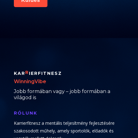
Küldés
R
KAR
IERFITNESZ
WinningVibe
Jobb formában vagy – jobb formában a
világod is
RÓLUNK
Karrierfitnesz a mentális teljesítmény fejlesztésére
szakosodott műhely, amely sportolók, előadók és