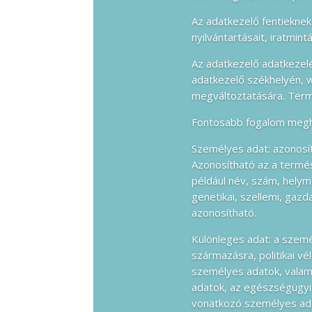
Az adatkezelő fentieknek 
nyilvántartásait, iratmintá
Az adatkezelő adatkezelé
adatkezelő székhelyén, w
megváltoztatására. Termé
Fontosabb fogalom meg
Személyes adat: azonosí
Azonosítható az a termé
például név, szám, helym
genetikai, szellemi, gazd
azonosítható.
Különleges adat: a szemé
származásra, politikai v
személyes adatok, valami
adatok, az egészségügyi 
vonatkozó személyes ad