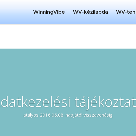
WinningVibe
WV-kézilabda
WV-ten
datkezelési tájékozta
atályos 2016.06.08. napjától visszavonásig