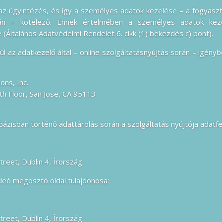
z ügyintézés, és így a személyes adatok kezelése – a fogyasz
ján – kötelező. Ennek értelmében a személyes adatok kezel
 (Általános Adatvédelmi Rendelet 6. cikk (1) bekezdés c) pont).
l az adatkezelő által – online szolgáltatásnyújtás során – igény
ns, Inc.
h Floor, San Jose, CA 95113
tbázisban történő adattárolás során a szolgáltatás nyújtója adatf
eet, Dublin 4, Írország
eó megosztó oldal tulajdonosa:
eet, Dublin 4, Írország