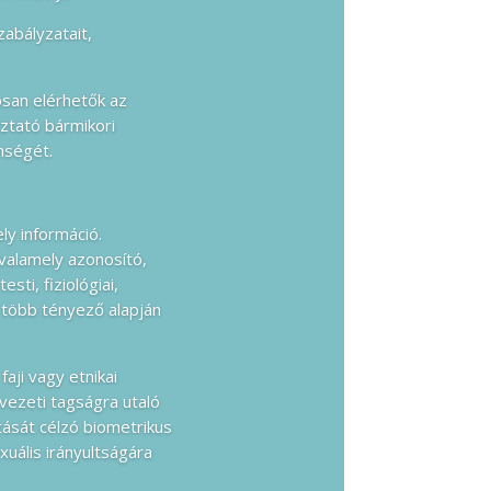
zabályzatait,
osan elérhetők az
ztató bármikori
nségét.
y információ.
valamely azonosító,
ti, fiziológiai,
y több tényező alapján
aji vagy etnikai
vezeti tagságra utaló
ását célzó biometrikus
uális irányultságára