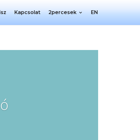
isz
Kapcsolat
2percesek
EN
tó