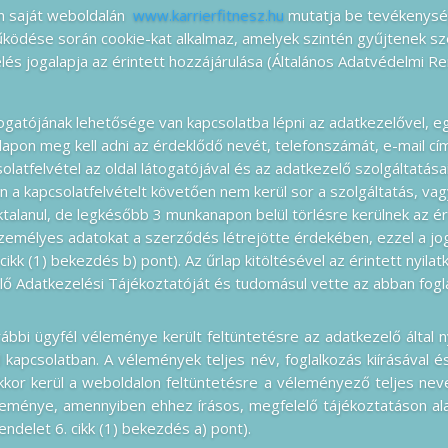
n saját weboldalán
www.karrierfitnesz.hu
mutatja be tevékenység
űködése során cookie-kat alkalmaz, amelyek szintén gyűjtenek s
lés jogalapja az érintett hozzájárulása (Általános Adatvédelmi Ren
togatójának lehetősége van kapcsolatba lépni az adatkezelővel, eg
rlapon meg kell adni az érdeklődő nevét, telefonszámát, e-mail c
olatfelvétel az oldal látogatójával és az adatkezelő szolgáltatásai
 a kapcsolatfelvételt követően nem kerül sor a szolgáltatás, va
talanul, de legkésőbb 3 munkanapon belül törlésre kerülnek az 
személyes adatokat a szerződés létrejötte érdekében, ezzel a joga
ikk (1) bekezdés b) pont). Az űrlap kitöltésével az érintett nyilatk
 Adatkezelési Tájékoztatóját és tudomásul vette az abban fogla
bbi ügyfél véleménye került feltüntetésre az adatkezelő által ny
 kapcsolatban. A vélemények teljes név, foglalkozás kiírásával 
akkor kerül a weboldalon feltüntetésre a véleményező teljes ne
eménye, amennyiben ehhez írásos, megfelelő tájékoztatáson ala
ndelet 6. cikk (1) bekezdés a) pont).