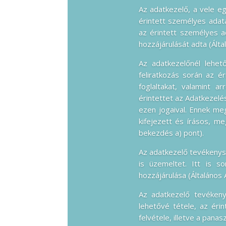
Az adatkezelő, a vele e
érintett személyes adata
az érintett személyes a
hozzájárulását adta (Álta
Az adatkezelőnél lehető
feliratkozás során az é
foglaltakat, valamint a
érintettet az Adatkezelés
ezen jogaival. Ennek meg
kifejezett és írásos, me
bekezdés a) pont).
Az adatkezelő tevékenysé
is üzemeltet. Itt is s
hozzájárulása (Általános 
Az adatkezelő tevékeny
lehetővé tétele, az éri
felvétele, illetve a pana