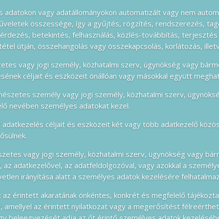
s adatokon vagy adatállományokon automatizált vagy nem autom
eletek összessége, így a gyűjtés, rögzítés, rendszerezés, tagolá
érdezés, betekintés, felhasználás, közlés-továbbítás, terjeszt
étel útján, összehangolás vagy összekapcsolás, korlátozás, ill
zetes vagy jogi személy, közhatalmi szerv, ügynökség vagy bárm
sének céljait és eszközeit önállóan vagy másokkal együtt megha
rmészetes személy vagy jogi személy, közhatalmi szerv, ügynöks
elő nevében személyes adatokat kezel.
 adatkezelés céljait és eszközeit két vagy több adatkezelő köz
ősülnek.
észetes vagy jogi személy, közhatalmi szerv, ügynökség vagy bá
, az adatkezelővel, az adatfeldolgozóval, vagy azokkal a személye
etlen irányítása alatt a személyes adatok kezelésére felhatalmaz
: az érintett akaratának önkéntes, konkrét és megfelelő tájékozt
, amellyel az érintett nyilatkozat vagy a megerősítést félreérthet
hogy beleegyezését adja az őt érintő személyes adatok kezeléséh