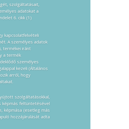
ét, szolgáltatásait,
zemélyes adatokat a
delet 6. cikk (1)
y kapcsolatfelvételi
ímét. A személyes adatok
, termékei iránt
gy a termék
érdeklődő személyes
lappal kezeli (Általános
ozik arról, hogy
ltakat.
újtott szolgáltatásokkal,
és képmás feltüntetésével
ve, képmása (esetleg más
puló hozzájárulását adta