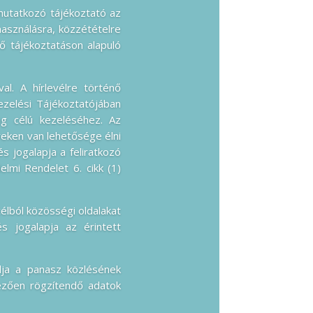
mutatkozó tájékoztató az
használásra, közzétételre
ő tájékoztatáson alapuló
al. A hírlevélre történő
ezelési Tájékoztatójában
ing célú kezeléséhez. Az
lyeken van lehetősége élni
s jogalapja a feliratkozó
elmi Rendelet 6. cikk (1)
élból közösségi oldalakat
s jogalapja az érintett
lja a panasz közlésének
lezően rögzítendő adatok