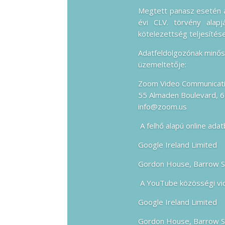
Megtett panasz esetén a
évi CLV. törvény alap
kötelezettség teljesítése
Adatfeldolgozónak minősü
üzemeltetője:
Zoom Video Communicatio
55 Almaden Boulevard, 6t
info@zoom.us
A felhő alapú online ada
Google Ireland Limited
Gordon House, Barrow Str
A YouTube közösségi vid
Google Ireland Limited
Gordon House, Barrow Str