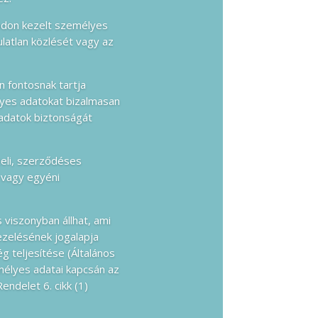
módon kezelt személyes
latlan közlését vagy az
n fontosnak tartja
lyes adatokat bizalmasan
 adatok biztonságát
zeli, szerződéses
, vagy egyéni
s viszonyban állhat, ami
ezelésének jogalapja
 teljesítése (Általános
mélyes adatai kapcsán az
endelet 6. cikk (1)