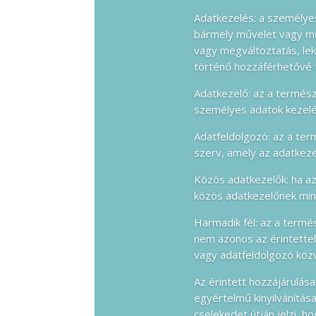
Adatkezelés: a személye
bármely művelet vagy műv
vagy megváltoztatás, lek
történő hozzáférhetővé t
Adatkezelő: az a termés
személyes adatok kezelé
Adatfeldolgozó: az a te
szerv, amely az adatkez
Közös adatkezelők: ha az
közös adatkezelőnek min
Harmadik fél: az a term
nem azonos az érintettel
vagy adatfeldolgozó közv
Az érintett hozzájárulása
egyértelmű kinyilvánítása
cselekedet útján jelzi, 