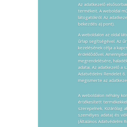
Az adatkezelő elsősorba
termékeit. A weboldal m
látogatókról. Az adatkeze
bekezdés a) pont).
A weboldalon az oldal lá
űrlap segítségével. Az ű
kezelésének célja a kapcs
érdeklődővel. Amennyiben
megrendelésére, haladék
adatai. Az adatkezelő a 
Adatvédelmi Rendelet 6. c
megismerte az adatkezelő
A weboldalon néhány korá
értékesített termékekkel
szerepelnek. Kizárólag 
személyes adata) és vél
(Általános Adatvédelmi Re