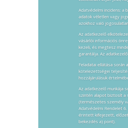
Adatvédelmi incidens: a 
adatok véletlen vagy jog
azokhoz való jogosulatl
Az adatkezelő elköteleze
vásárlói információs önr
kezeli, és megtesz minde
garantálja. Az adatkezelő
Feladatai ellátása során 
kötelezettségei teljesíté
hozzájárulásuk értelmébe
Az adatkezelő munkája sor
szintén alapot biztosít 
(természetes személy vag
Adatvédelmi Rendelet 6. 
érintett kifejezett, előz
bekezdés a) pont).