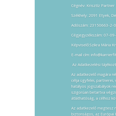
Cégnév: Krisztíz Partner 
Székhely: 2091 Etyek, De
Adószám: 23150663-2-
Cégjegyzékszám: 07-09
Képviselő:Szikra Mária K
E-mail cím: info@karrierf
Az Adatkezelési tájékozt
Az adatkezelő magára néz
célja ügyfelei, partnerei
hatályos jogszabályok re
szigorúan betartva végzi
átláthatóság, a célhoz k
Az adatkezelő megtesz mi
biztonságos, az Európai 