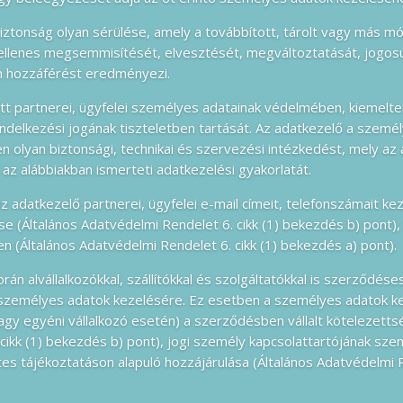
biztonság olyan sérülése, amely a továbbított, tárolt vagy más 
ellenes megsemmisítését, elvesztését, megváltoztatását, jogosu
an hozzáférést eredményezi.
tt partnerei, ügyfelei személyes adatainak védelmében, kiemelte
endelkezési jogának tiszteletben tartását. Az adatkezelő a szemé
n olyan biztonsági, technikai és szervezési intézkedést, mely az
 az alábbiakban ismerteti adatkezelési gyakorlatát.
az adatkezelő partnerei, ügyfelei e-mail címeit, telefonszámait ke
se (Általános Adatvédelmi Rendelet 6. cikk (1) bekezdés b) pont)
n (Általános Adatvédelmi Rendelet 6. cikk (1) bekezdés a) pont).
án alvállalkozókkal, szállítókkal és szolgáltatókkal is szerződése
a személyes adatok kezelésére. Ez esetben a személyes adatok k
y egyéni vállalkozó esetén) a szerződésben vállalt kötelezettség
cikk (1) bekezdés b) pont), jogi személy kapcsolattartójának sze
etes tájékoztatáson alapuló hozzájárulása (Általános Adatvédelmi R