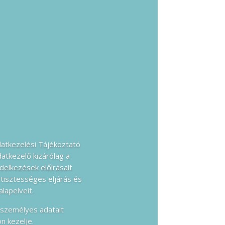
datkezelési Tájékoztató
datkezelő kizárólag a
delkezések előírásait
tisztességes eljárás és
lapelveit.
 személyes adatait
n kezelje.