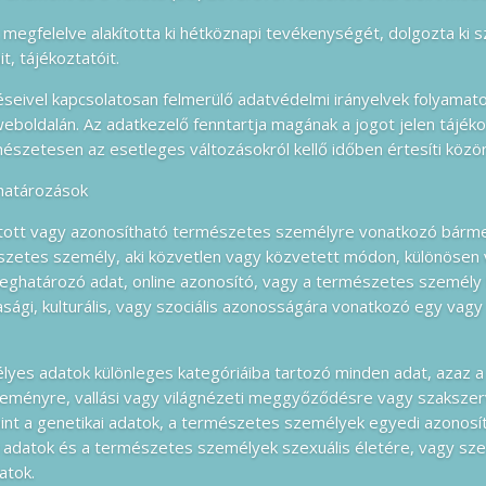
megfelelve alakította ki hétköznapi tevékenységét, dolgozta ki s
it, tájékoztatóit.
seivel kapcsolatosan felmerülő adatvédelmi irányelvek folyamat
eboldalán. Az adatkezelő fenntartja magának a jogot jelen tájéko
szetesen az esetleges változásokról kellő időben értesíti közö
határozások
tott vagy azonosítható természetes személyre vonatkozó bármel
szetes személy, aki közvetlen vagy közvetett módon, különösen 
eghatározó adat, online azonosító, vagy a természetes személy tes
asági, kulturális, vagy szociális azonosságára vonatkozó egy vag
lyes adatok különleges kategóriáiba tartozó minden adat, azaz a f
éleményre, vallási vagy világnézeti meggyőződésre vagy szakszer
nt a genetikai adatok, a természetes személyek egyedi azonosít
adatok és a természetes személyek szexuális életére, vagy szex
atok.