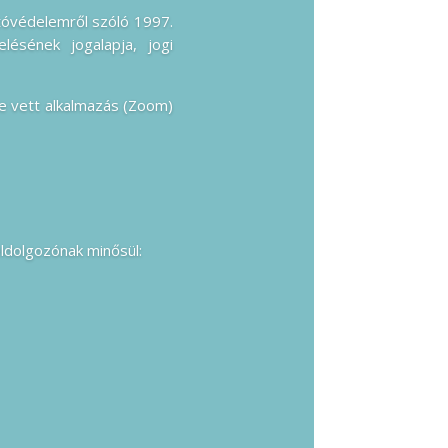
tóvédelemről szóló 1997.
ésének jogalapja, jogi
be vett alkalmazás (Zoom)
eldolgozónak minősül: