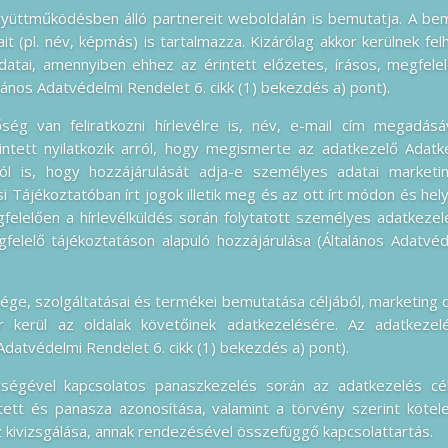
gyüttműködésben álló partnereit weboldalán is bemutatja. A be
it (pl. név, képmás) is tartalmazza. Kizárólag akkor kerülnek fel
datai, amennyiben ehhez az érintett előzetes, írásos, megfelel
lános Adatvédelmi Rendelet 6. cikk (1) bekezdés a) pont).
ség van feliratkozni hírlevélre is, név, e-mail cím megadásáv
rintett nyilatkozik arról, hogy megismerte az adatkezelő Adatk
rról is, hogy hozzájárulását adja-e személyes adatai market
i Tájékoztatóban írt jogok illetik meg és az ott írt módon és he
felelően a hírlevélküldés során folytatott személyes adatkezelé
gfelelő tájékoztatáson alapuló hozzájárulása (Általános Adatvéd
ge, szolgáltatásai és termékei bemutatása céljából, marketing c
or kerül az oldalak követőinek adatkezelésére. Az adatkezelé
Adatvédelmi Rendelet 6. cikk (1) bekezdés a) pont).
ségével kapcsolatos panaszkezelés során az adatkezelés cé
ntett és panasza azonosítása, valamint a törvény szerint köte
sz kivizsgálása, annak rendezésével összefüggő kapcsolattartás.