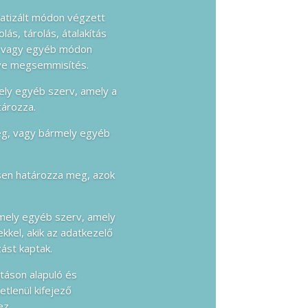
atizált módon végzett
s, tárolás, átalakítás
és vagy egyéb módon
etve megsemmisítés.
ely egyéb szerv, amely a
tározza.
ég, vagy bármely egyéb
ösen határozza meg, azok
rmely egyéb szerv, amely
kkel, akik az adatkezelő
ást kaptak.
atáson alapuló és
etlenül kifejező
ez.